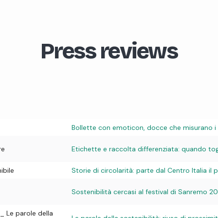
Press reviews
Bollette con emoticon, docce che misurano i c
re
Etichette e raccolta differenziata: quando tog
ibile
Storie di circolarità: parte dal Centro Italia i
Sostenibilità cercasi al festival di Sanremo 2
_ Le parole della
Le parole della sostenibilità: riuso di prossimi