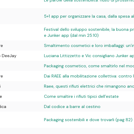
5+1 app per organizzare la casa, dalla spesa al
Festival dello sviluppo sostenibile, la buona pr
e Junker app (dal min 25:10)
re
Smaltimento cosmetici e loro imballaggi: un’inda
o DeeJay
Luciana Littizzetto e Vic consigliano Junker a
Packaging cosmetico, come smaltirlo nel mo
re
Dai RAEE alla mobilitazione collettiva: contro l
i
Raee, questi rifiuti elettrici che rimangono an
e
Come smaltire i rifiuti tipici dell’estate
lica
Dal codice a barre al cestino
Packaging sostenibili e dove trovarli (pag 82)