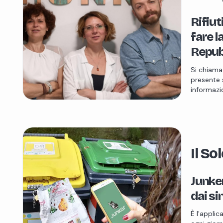
Rifiut
fare l
Repub
Si chiama
presente 
informazi
Il So
Junker,
dai si
È l'applic