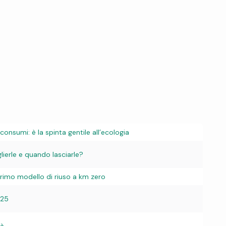
onsumi: è la spinta gentile all’ecologia
lierle e quando lasciarle?
l primo modello di riuso a km zero
025
tà