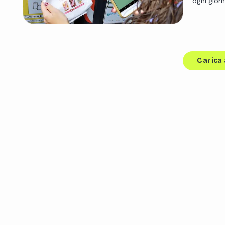
ogni gior
Carica 