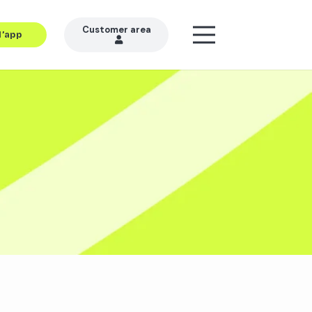
Customer area
l’app