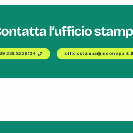
ontatta l’ufficio stam
+39 338 8226104
ufficiostampa@junkerapp.it