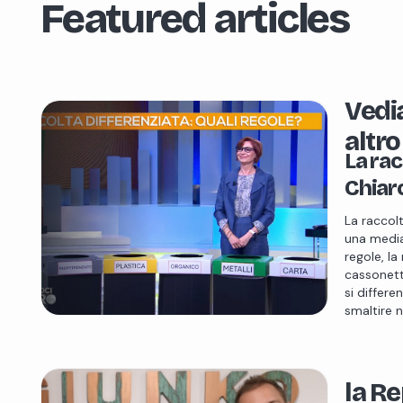
Featured articles
Vedi
altr
La rac
Chiar
La raccolt
una media
regole, la
cassonetti
si differe
smaltire 
la R