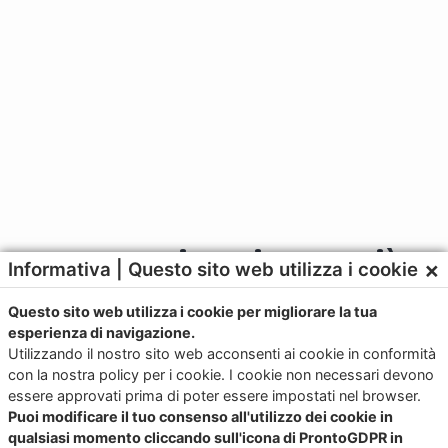
Contattaci per ricevere più
×
Informativa | Questo sito web utilizza i cookie
informazioni
Questo sito web utilizza i cookie per migliorare la tua
esperienza di navigazione.
Utilizzando il nostro sito web acconsenti ai cookie in conformità
+39 328 331 5647
con la nostra policy per i cookie. I cookie non necessari devono
essere approvati prima di poter essere impostati nel browser.
Puoi modificare il tuo consenso all'utilizzo dei cookie in
sales@junkerapp.it
qualsiasi momento cliccando sull'icona di ProntoGDPR in