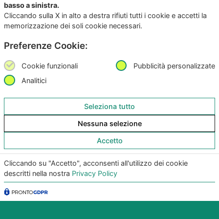
basso a sinistra.
Cliccando sulla X in alto a destra rifiuti tutti i cookie e accetti la
memorizzazione dei soli cookie necessari.
Scarica subito l’App per IOS e Android
Preferenze Cookie:
Provala, è Gratis!
Cookie funzionali
Pubblicità personalizzate
Analitici
Seleziona tutto
Nessuna selezione
Accetto
Cliccando su "Accetto", acconsenti all'utilizzo dei cookie
descritti nella nostra
Privacy Policy
Copyright
©2026
Giunko srl | All Rights Reserved |
Powered by
Giunko srl
Via di Corticella 205/N, 40128 Bologna – PI
03347871208