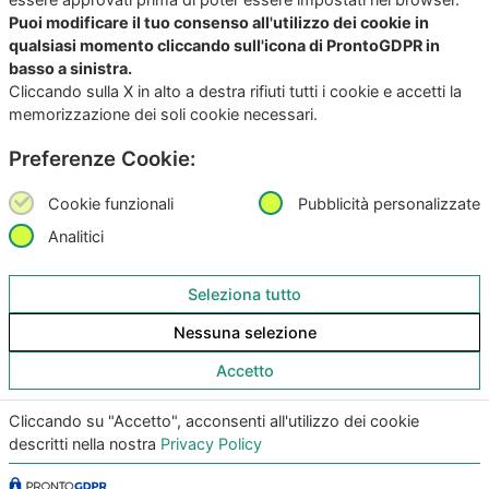
Puoi modificare il tuo consenso all'utilizzo dei cookie in
qualsiasi momento cliccando sull'icona di ProntoGDPR in
basso a sinistra.
Cliccando sulla X in alto a destra rifiuti tutti i cookie e accetti la
memorizzazione dei soli cookie necessari.
Preferenze Cookie:
Copyright
©2026
Giunko srl | All Rights Reserved |
Powered by
Giunko srl
Cookie funzionali
Pubblicità personalizzate
Via di Corticella 205/N, 40128 Bologna – PI
03347871208
Analitici
Privacy Policy
|
Termini & Condizioni
|
Policy AI
|
Codice
Seleziona tutto
Etico Giunko
|
Politica Aziendale
|
CSA Star Registry
|
Nessuna selezione
CSA Star Self Assessment
| ACN: QUALIFICA livello CQ1,
ID SA-7060
Accetto
|
|
Cliccando su "Accetto", acconsenti all'utilizzo dei cookie
descritti nella nostra
Privacy Policy