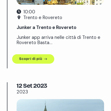
10:00
Trento e Rovereto
place
Junker a Trento e Rovereto
Junker app arriva nelle città di Trento e
Rovereto Basta…
Scopri di più
east
12 Set 2023
2023