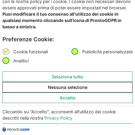
con la nostra policy per i cookie. I cookie non necessari devono
Privacy Policy
|
Termini & Condizioni
|
Policy AI
|
Codice
essere approvati prima di poter essere impostati nel browser.
Etico Giunko
|
Politica Aziendale
|
CSA Star Registry
|
Puoi modificare il tuo consenso all'utilizzo dei cookie in
CSA Star Self Assessment
| ACN: QUALIFICA livello CQ1,
qualsiasi momento cliccando sull'icona di ProntoGDPR in
ID SA-7060
basso a sinistra.
Cliccando sulla X in alto a destra rifiuti tutti i cookie e accetti la
|
|
Preferenze Cookie:
memorizzazione dei soli cookie necessari.
Cookie funzionali
Pubblicità personalizzate
Analitici
Seleziona tutto
Nessuna selezione
Accetto
Cliccando su "Accetto", acconsenti all'utilizzo dei cookie
descritti nella nostra
Privacy Policy