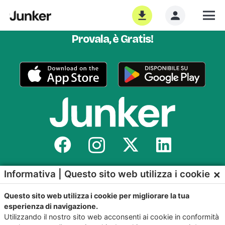
Scarica subito l’App per IOS e Android
Provala, è Gratis!
Copyright
©2026
Giunko srl | All Rights Reserved |
×
Informativa | Questo sito web utilizza i cookie
Powered by
Giunko srl
Via di Corticella 205/N, 40128 Bologna – PI
Questo sito web utilizza i cookie per migliorare la tua
03347871208
esperienza di navigazione.
Utilizzando il nostro sito web acconsenti ai cookie in conformità